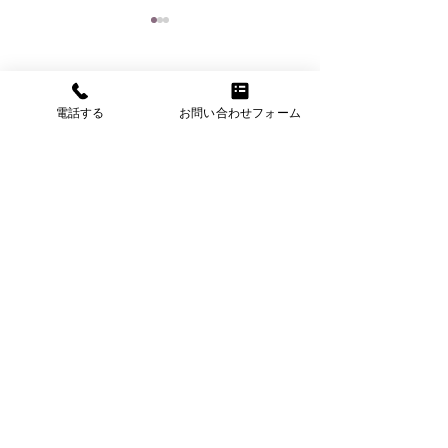
コメント
電話する
お問い合わせフォーム
11月22日（土）がちゃ
7月19日（土）、
コメントを追加…
ぽん苫小牧
（日）ニセコビレ
ジ ニコニコサマ
ェスティバル
​はちみつと洋菓子販売・
イベント企画・
キッチンカー事業・
スズメバチの駆除など。
​真心込めてお届けする、
それが株式会社丸蜂増田です。