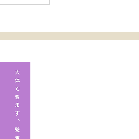
土）、20日（日）
ッジ ニコニコサ
ティバル