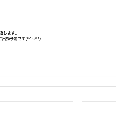
出店します。
勤予定です(*^ω^*)