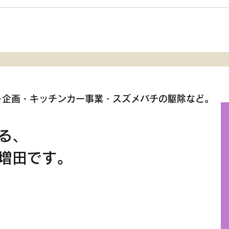
11月22日（土）がちゃぽん
7月19日（
苫小牧
ニセコビレ
マーフェス
ト企画・
キッチンカー事業・スズメバチの駆除など。
る、
増田です。