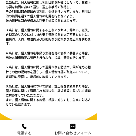
​2.
当社は、個人情報に関し利用目的を明確にした上で、業務上
必要な範囲において適法・適正な手段で取得し、
その利用目的の範囲内で利用、提供を
行います。ま
た、利用目
的の範囲を超えて個人情報の利用を行わないよう、
社内管理
体制の整備および安全対策措置を講じます。
​3.
当社は、個人情報に関する不正なアクセス、漏えい、滅失、
き損等のリスクに対し社内安全管理措置を規定するとともに、
組織的、人的、物理的及び技術的な予防策及び是正策を講じま
す。
4.当社は、個人情報を取扱う業務を他の会社に委託する場合、
当社と同様適正な管理を行うよう、指導・監
督を行います。
5.
当社は、個人情報に関して適用される諸法令、国が定める指
針その他の規範等を遵守し、個人情報保護の取組みについて、
定期的に見直し、継続的に改善していきます。
6.
当社は、個人情報について照会、訂正等を依頼された場合、
個人情報に関して適用される諸法令、諸規範等に基づいて適切
に対応させていただきます。
また、個人情報に関する苦情、相談に対しても、誠実に対応さ
せていただきます。
電話する
お問い合わせフォーム