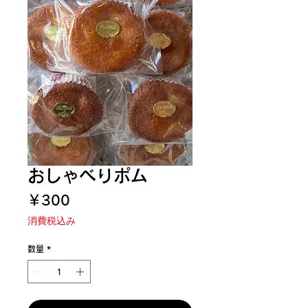
おしゃべりポム
価
￥300
格
消費税込み
数量
*