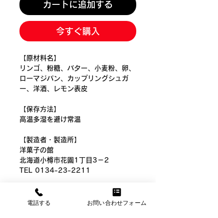
カートに追加する
今すぐ購入
【原材料名】
リンゴ、粉糖、バター、小麦粉、卵、
ローマジパン、カップリングシュガ
ー、洋酒、レモン表皮
【保存方法】
高温多湿を避け常温
【製造者・製造所】
洋菓子の館
北海道小樽市花園1丁目3－2
TEL 0134-23-2211
商品情報
電話する
お問い合わせフォーム
おしゃべりポム